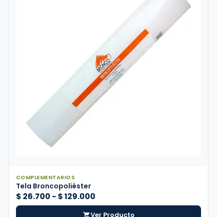
COMPLEMENTARIOS
Tela Broncopoliéster
Rango
$
26.700
-
$
129.000
de
Ver Producto