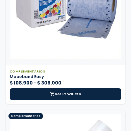
COMPLEMENTARIOS
Mapeband Easy
Rango
$
108.900
-
$
306.000
de
Ver Producto
precios:
desde
$ 108.900
Complementarios
hasta
$ 306.000