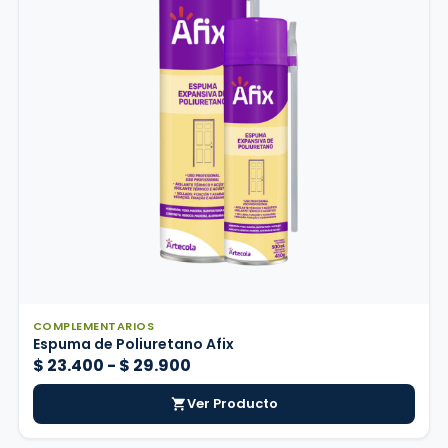
COMPLEMENTARIOS
Espuma de Poliuretano Afix
Rango
$
23.400
-
$
29.900
de
Ver Producto
precios:
desde