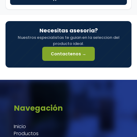
precios:
desde
$ 26.700
hasta
Necesitas asesoria?
$ 129.000
Nuestros especialistas te guian en la seleccion del
producto ideal.
Contactenos →
Navegación
Inicio
Productos