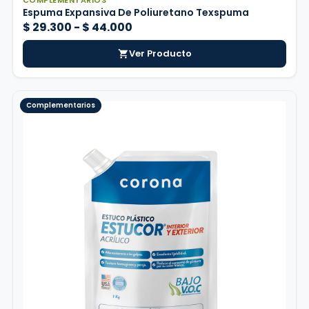
Espuma Expansiva De Poliuretano Texspuma
Rango
$
29.300
-
$
44.000
de
Ver Producto
precios:
desde
$ 29.300
Complementarios
hasta
$ 44.000