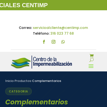
LES CENTIMP
Correo:
servicioalcliente@centimp.com
Teléfono:
316 023 77 68
Inicio
›
Productos
›
Complementarios
CATEGORIA
Complementarios