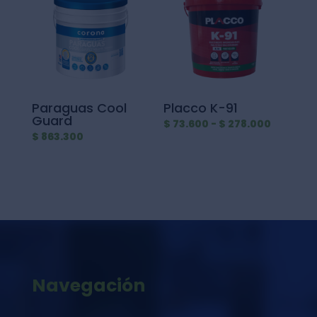
$ 80.900
hasta
hasta
$ 575.700
$ 338.50
Paraguas Cool
Placco K-91
Guard
Rango
$
73.600
-
$
278.000
$
863.300
de
precios:
desde
$ 73.600
hasta
$ 278.00
Navegación