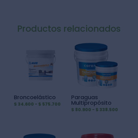
Productos relacionados
Broncoelástico
Paraguas
Multipropósito
Rango
$
34.600
-
$
575.700
Rango
$
80.900
-
$
338.500
de
de
precios:
precios:
desde
desde
$ 34.600