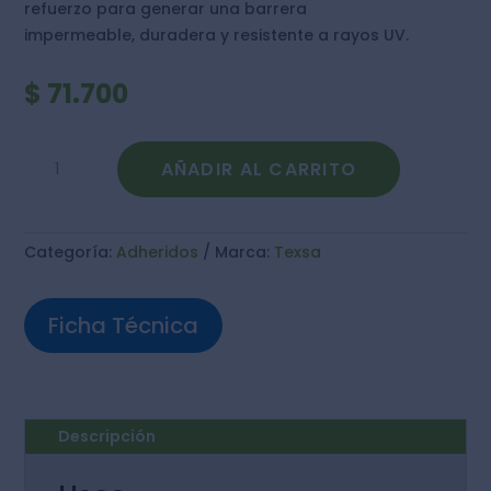
refuerzo para generar una barrera
impermeable, duradera y resistente a rayos UV.
$
71.700
Impermeabilizante
AÑADIR AL CARRITO
Acrílico
Impertexsa
cantidad
Categoría:
Adheridos
Marca:
Texsa
Ficha Técnica
Descripción