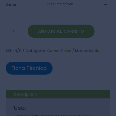
$ 15.800
Color
HASTA
$ 56.600
Mortero
AÑADIR AL CARRITO
601
cantidad
SKU:
N/D
Categoría:
Cementícios
Marca:
Metic
Ficha Técnica
Descripción
Uso: