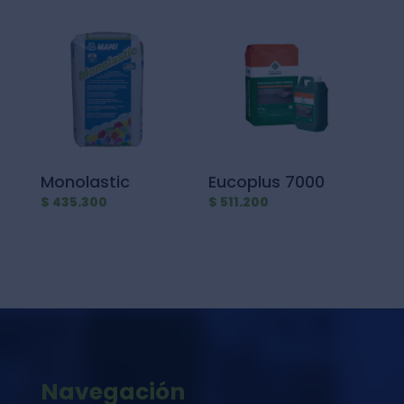
Monolastic
Eucoplus 7000
$
435.300
$
511.200
Navegación