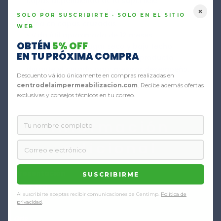
capas dependiendo de la superficie.
×
• Aplicación recomendada con brocha o
SOLO POR SUSCRIBIRTE · SOLO EN EL SITIO
llana en capas cruzadas.
WEB
• Vida útil aproximada de 12 meses
OBTÉN
5% OFF
almacenado en lugar seco y bajo techo.
EN TU PRÓXIMA COMPRA
• Se recomienda humedecer el producto
durante el curado para mejorar desempeño.
Descuento válido únicamente en compras realizadas en
centrodelaimpermeabilizacion.com
. Recibe además ofertas
exclusivas y consejos técnicos en tu correo.
Información
adicional
Presentación
SUSCRIBIRME
25kg, 5kg
Al suscribirte aceptas recibir comunicaciones de Centimp.
Política de
privacidad
.
Color
Gris