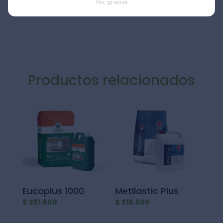
No, gracias
Productos relacionados
Eucoplus 1000
Metilastic Plus
$
281.500
$
315.500